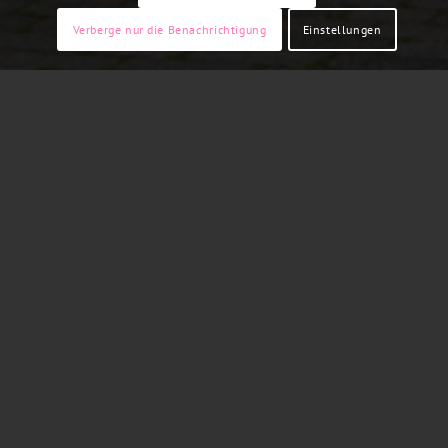
Verberge nur die Benachrichtigung
Einstellungen
DIE KONZERTHALLE
Anfang der 1960er Jahre wurden die Baumängel
in der alten Schützenhalle am Krankenhaus
immer offensichtlicher. So wurde in einer
außerordentlichen Generalversammlung der
Neubau einer Halle beschlossen. Unter großem
Einsatz der Schützenbrüder wurde die „Kur- und
Konzerthalle Olsberg“ errichtet. Der Bau erfolgte
in Zusammenarbeit und enger Abstimmung mit
der Stadt Olsberg. Die Schützenbruderschaft