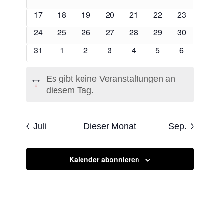
Veranstaltungen
Veranstaltungen
Veranstaltungen
Veranstaltungen
Veranstaltungen
Veranstaltungen
Veranstaltu
0
0
0
0
0
0
0
17
18
19
20
21
22
23
Veranstaltungen
Veranstaltungen
Veranstaltungen
Veranstaltungen
Veranstaltungen
Veranstaltungen
Veranstaltu
0
0
0
0
0
0
0
24
25
26
27
28
29
30
Veranstaltungen
Veranstaltungen
Veranstaltungen
Veranstaltungen
Veranstaltungen
Veranstaltungen
Veranstaltu
0
0
0
0
0
0
0
31
1
2
3
4
5
6
Veranstaltungen
Veranstaltungen
Veranstaltungen
Veranstaltungen
Veranstaltungen
Veranstaltungen
Veranstalt
Es gibt keine Veranstaltungen an
Hinweis
diesem Tag.
Juli
Dieser Monat
Sep.
Kalender abonnieren