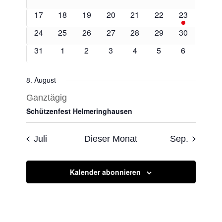
Veranstaltungen
Veranstaltungen
Veranstaltungen
Veranstaltungen
Veranstaltungen
Veranstaltungen
Veranstaltu
0
0
0
0
0
0
1
17
18
19
20
21
22
23
Veranstaltungen
Veranstaltungen
Veranstaltungen
Veranstaltungen
Veranstaltungen
Veranstaltungen
Veranstaltu
0
0
0
0
0
0
0
24
25
26
27
28
29
30
Veranstaltungen
Veranstaltungen
Veranstaltungen
Veranstaltungen
Veranstaltungen
Veranstaltungen
Veranstaltu
0
0
0
0
0
0
0
31
1
2
3
4
5
6
Veranstaltungen
Veranstaltungen
Veranstaltungen
Veranstaltungen
Veranstaltungen
Veranstaltungen
Veranstalt
8. August
Ganztägig
Schützenfest Helmeringhausen
Juli
Dieser Monat
Sep.
Kalender abonnieren