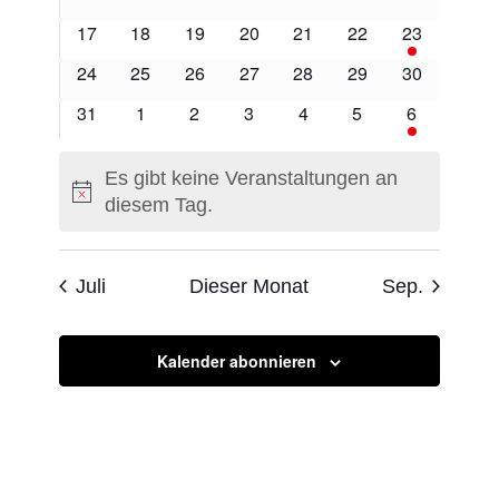
Veranstaltungen
Veranstaltungen
Veranstaltungen
Veranstaltungen
Veranstaltungen
Veranstaltungen
Veranstaltu
0
0
0
0
0
0
1
17
18
19
20
21
22
23
Veranstaltungen
Veranstaltungen
Veranstaltungen
Veranstaltungen
Veranstaltungen
Veranstaltungen
Veranstaltu
0
0
0
0
0
0
0
24
25
26
27
28
29
30
Veranstaltungen
Veranstaltungen
Veranstaltungen
Veranstaltungen
Veranstaltungen
Veranstaltungen
Veranstaltu
0
0
0
0
0
0
1
31
1
2
3
4
5
6
Veranstaltungen
Veranstaltungen
Veranstaltungen
Veranstaltungen
Veranstaltungen
Veranstaltungen
Veranstaltu
Es gibt keine Veranstaltungen an
Hinweis
diesem Tag.
Juli
Dieser Monat
Sep.
Kalender abonnieren