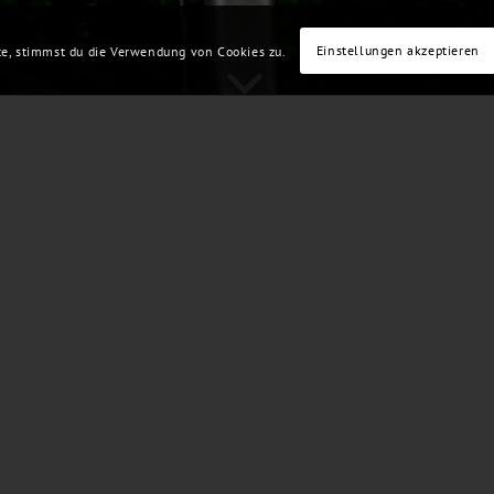
Einstellungen akzeptieren
te, stimmst du die Verwendung von Cookies zu.
0
0
STUNDEN
MINUTEN
-UP!
 Hasley das Vogelschießen um die Würde des
erschaft statt. Gesucht wird der Nachfolger von