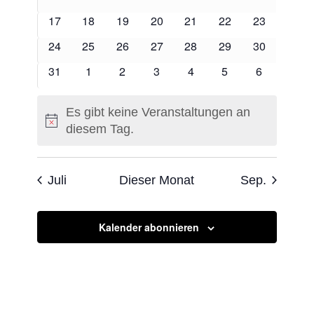
Veranstaltungen
Veranstaltungen
Veranstaltungen
Veranstaltungen
Veranstaltungen
Veranstaltungen
Veranstaltu
0
0
0
0
0
0
0
17
18
19
20
21
22
23
Veranstaltungen
Veranstaltungen
Veranstaltungen
Veranstaltungen
Veranstaltungen
Veranstaltungen
Veranstaltu
0
0
0
0
0
0
0
24
25
26
27
28
29
30
Veranstaltungen
Veranstaltungen
Veranstaltungen
Veranstaltungen
Veranstaltungen
Veranstaltungen
Veranstaltu
0
0
0
0
0
0
0
31
1
2
3
4
5
6
Veranstaltungen
Veranstaltungen
Veranstaltungen
Veranstaltungen
Veranstaltungen
Veranstaltungen
Veranstalt
Es gibt keine Veranstaltungen an
Hinweis
diesem Tag.
Juli
Dieser Monat
Sep.
Kalender abonnieren