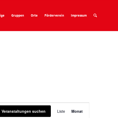
ige
Gruppen
Orte
Förderverein
Impressum
Veranstaltung
Ansichten-
Veranstaltungen suchen
Liste
Monat
Navigation