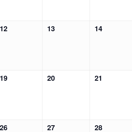
0
0
0
12
13
14
en,
Veranstaltungen,
Veranstaltungen,
Veranstalt
0
0
0
19
20
21
en,
Veranstaltungen,
Veranstaltungen,
Veranstalt
0
0
0
26
27
28