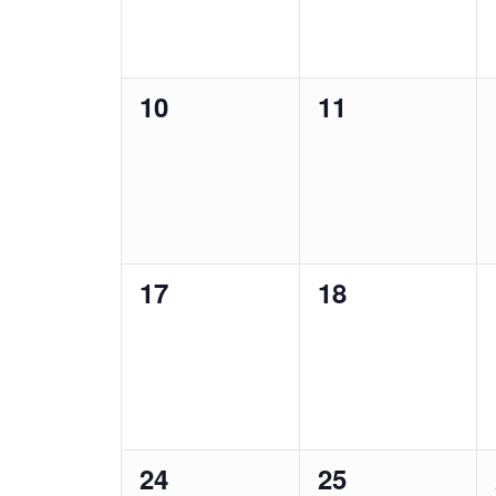
0
0
10
11
Veranstaltungen,
Veranstaltung
0
0
17
18
Veranstaltungen,
Veranstaltung
0
0
24
25