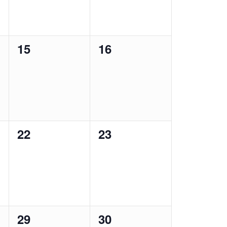
0
0
15
16
ungen,
Veranstaltungen,
Veranstaltungen,
0
0
22
23
ungen,
Veranstaltungen,
Veranstaltungen,
0
0
29
30