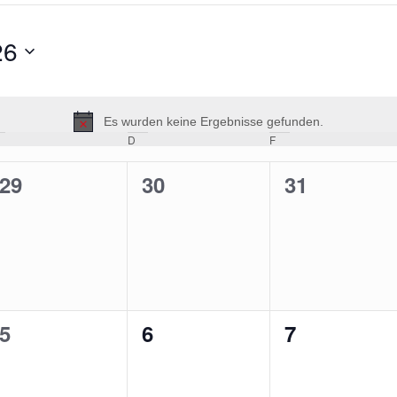
26
Es wurden keine Ergebnisse gefunden.
Hinweis
ittwoch
D
Donnerstag
F
Freitag
0
0
0
29
30
31
en,
Veranstaltungen,
Veranstaltungen,
Veranstalt
0
0
0
5
6
7
en,
Veranstaltungen,
Veranstaltungen,
Veranstalt